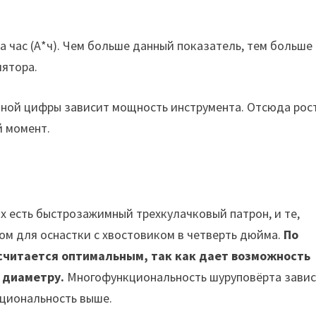
и
 час (А*ч). Чем больше данный показатель, тем больше
лятора.
нной цифры зависит мощность инструмента. Отсюда рос
й момент.
х есть быстрозажимный трехкулачковый патрон, и те,
м для оснастки с хвостовиком в четверть дюйма.
По
считается оптимальным, так как дает возможность
 диаметру.
Многофункциональность шуруповёрта зави
кциональность выше.