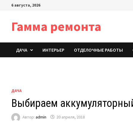
Перейти
6 августа, 2026
к
содержимому
Гамма ремонта
ДАЧА
ИНТЕРЬЕР
ОТДЕЛОЧНЫЕ РАБОТЫ
ДАЧА
Выбираем аккумуляторный
Автор:
admin
20 апреля, 2018