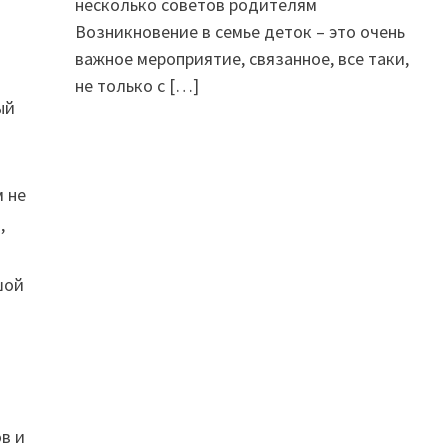
несколько советов родителям
Возникновение в семье деток – это очень
важное мероприятие, связанное, все таки,
не только с
[…]
ый
м не
,
шой
в и