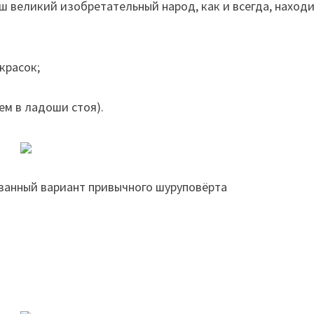
аш великий изобретательный народ, как и всегда, наход
красок;
ем в ладоши стоя).
ванный вариант привычного шуруповёрта