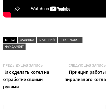
МЕТКИ
ЗАЛИВКА
КРИТЕРИЙ
ПЕНОБЛОКОВ
ФУНДАМЕНТ
Навигация
Предыдущая
С
ПРЕДЫДУЩАЯ ЗАПИСЬ
СЛЕДУЮЩАЯ ЗАПИСЬ
запись:
з
Как сделать котел на
Принцип работы
по
отработке своими
пиролизного котла
записям
руками