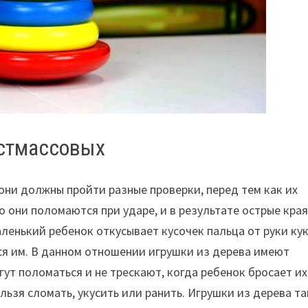
астмассовых
они должны пройти разные проверки, перед тем как их
о они поломаются при ударе, и в результате острые кра
маленький ребенок откусывает кусочек пальца от руки ку
ся им. В данном отношении игрушки из дерева имеют
ут поломаться и не трескают, когда ребенок бросает их
льзя сломать, укусить или ранить. Игрушки из дерева т