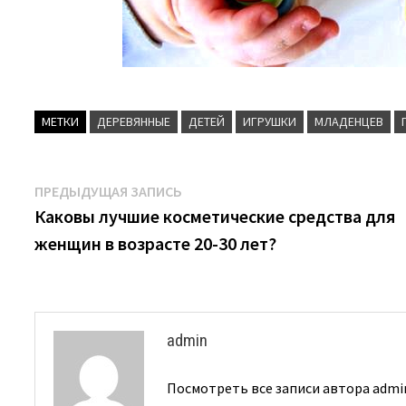
МЕТКИ
ДЕРЕВЯННЫЕ
ДЕТЕЙ
ИГРУШКИ
МЛАДЕНЦЕВ
Навигация
Предыдущая
ПРЕДЫДУЩАЯ ЗАПИСЬ
запись:
Каковы лучшие косметические средства для
по
женщин в возрасте 20-30 лет?
записям
admin
Посмотреть все записи автора adm