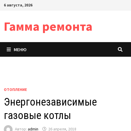
Перейти
6 августа, 2026
к
содержимому
Гамма ремонта
МЕНЮ
ОТОПЛЕНИЕ
Энергонезависимые
газовые котлы
Автор:
admin
26 апреля, 2018