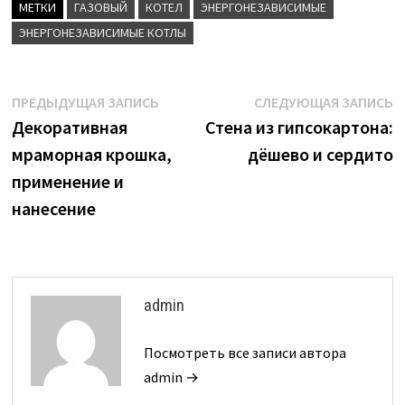
МЕТКИ
ГАЗОВЫЙ
КОТЕЛ
ЭНЕРГОНЕЗАВИСИМЫЕ
ЭНЕРГОНЕЗАВИСИМЫЕ КОТЛЫ
Навигация
Предыдущая
С
ПРЕДЫДУЩАЯ ЗАПИСЬ
СЛЕДУЮЩАЯ ЗАПИСЬ
запись:
з
Декоративная
Стена из гипсокартона:
по
мраморная крошка,
дёшево и сердито
записям
применение и
нанесение
admin
Посмотреть все записи автора
admin →