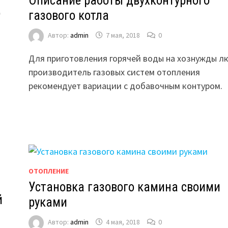
Описание работы двухконтурного
о
газового котла
Автор:
admin
7 мая, 2018
0
Для приготовления горячей воды на хознужды л
производитель газовых систем отопления
рекомендует вариации с добавочным контуром.
ОТОПЛЕНИЕ
Установка газового камина своими
й
руками
Автор:
admin
4 мая, 2018
0