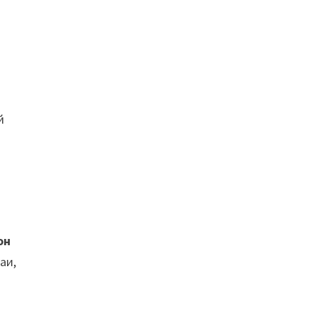
й
он
аи,