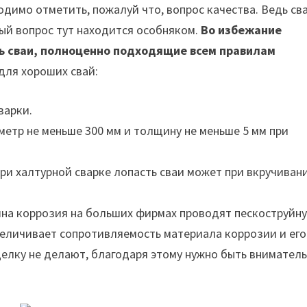
димо отметить, пожалуй что, вопрос качества. Ведь св
ный вопрос тут находится особняком.
Во избежание
ть сваи, полноценно подходящие всем правилам
для хороших свай:
варки.
метр не меньше 300 мм и толщину не меньше 5 мм при
ри халтурной сварке лопасть сваи может при вкручиван
шна коррозия на больших фирмах проводят пескоструйн
величивает сопротивляемость материала коррозии и его
елку не делают, благодаря этому нужно быть внимател