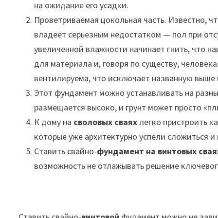
на ожидание его усадки.
Проветриваемая цокольная часть. Известно, ч
владеет серьезным недостатком — пол при отс
увеличенной влажности начинает гнить, что на
для материала и, говоря по существу, человека
вентилируема, что исключает названную выше
Этот фундамент можно устанавливать на разных
размещается высоко, и грунт может просто «пл
К дому на
своловых сваях
легко пристроить ка
которые уже архитектурно успели сложиться и 
Ставить свайно-
фундамент на винтовых свая
возможность не отлажывать решение ключевого
Ставить свайно-
винтовой
фудамент можно не зави