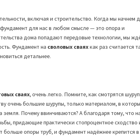
ельности, включая и строительство. Когда мы начнем 
фундамент для нас в любом смысле — это опора и
оительства дома попадают передовые технологии, мы жд
ость. Фундамент на
своловых сваях
как раз считается т
новиться детальнее.
товых сваях
, очень легко. Помните, как смотрятся шуру
ству очень большие шурупы, только материалом, в котор
 а земля. Почему ввинчиваются? А благодаря тому, что н
зьбы, придающие практически стопроцентное сходство 
т больше опоры труб, и фундамент надёжнее крепится в