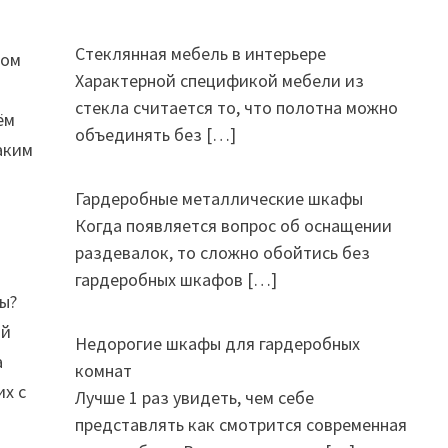
Стеклянная мебель в интерьере
дом
Характерной спецификой мебели из
стекла считается то, что полотна можно
ём
объединять без
[…]
аким
Гардеробные металлические шкафы
Когда появляется вопрос об оснащении
раздевалок, то сложно обойтись без
гардеробных шкафов
[…]
пы?
ый
Недорогие шкафы для гардеробных
а
комнат
их с
Лучше 1 раз увидеть, чем себе
представлять как смотрится современная