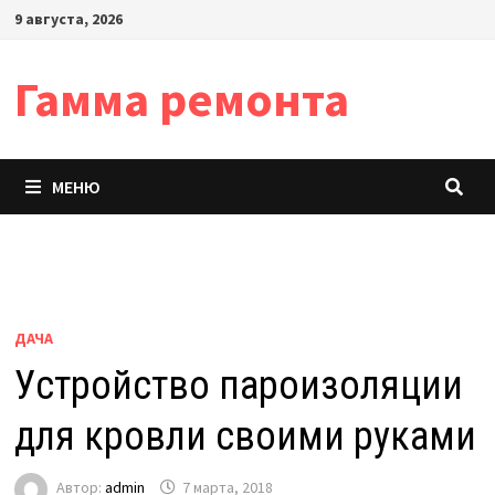
Перейти
9 августа, 2026
к
содержимому
Гамма ремонта
МЕНЮ
ДАЧА
Устройство пароизоляции
для кровли своими руками
Автор:
admin
7 марта, 2018