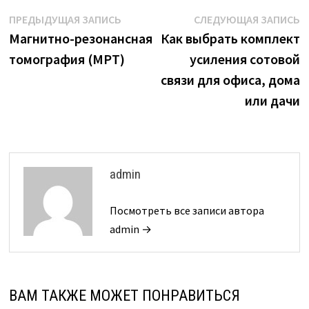
Навигация
Предыдущая
С
ПРЕДЫДУЩАЯ ЗАПИСЬ
СЛЕДУЮЩАЯ ЗАПИСЬ
запись:
з
Магнитно-резонансная
Как выбрать комплект
по
томография (МРТ)
усиления сотовой
записям
связи для офиса, дома
или дачи
admin
Посмотреть все записи автора
admin →
ВАМ ТАКЖЕ МОЖЕТ ПОНРАВИТЬСЯ