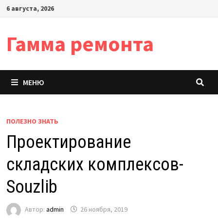
Перейти
6 августа, 2026
к
содержимому
Гамма ремонта
МЕНЮ
ПОЛЕЗНО ЗНАТЬ
Проектирование
складских комплексов-
Souzlib
Автор:
admin
26 ноября, 2019