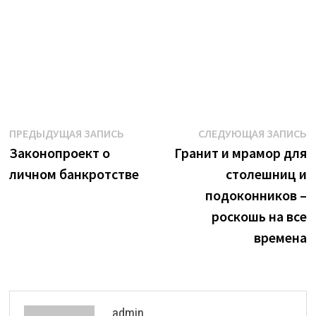
Навигация
Предыдущая
С
ПРЕДЫДУЩАЯ ЗАПИСЬ
СЛЕДУЮЩАЯ ЗАПИСЬ
запись:
з
Законопроект о
Гранит и мрамор для
по
личном банкротстве
столешниц и
записям
подоконников –
роскошь на все
времена
admin