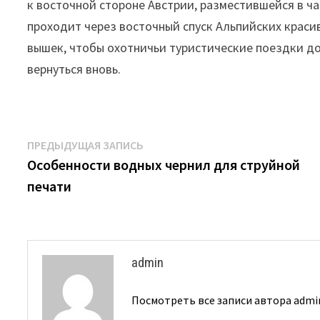
к восточной стороне Австрии, разместившейся в час
проходит через восточный спуск Альпийских красив
вышек, чтобы охотничьи туристические поездки д
вернуться вновь.
Навигация
Предыдущая
ПРЕДЫДУЩАЯ ЗАПИСЬ
запись:
Особенности водных чернил для струйной
по
печати
записям
admin
Посмотреть все записи автора adm