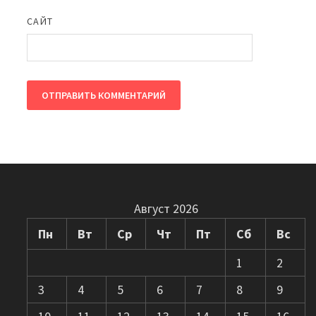
САЙТ
Август 2026
Пн
Вт
Ср
Чт
Пт
Сб
Вс
1
2
3
4
5
6
7
8
9