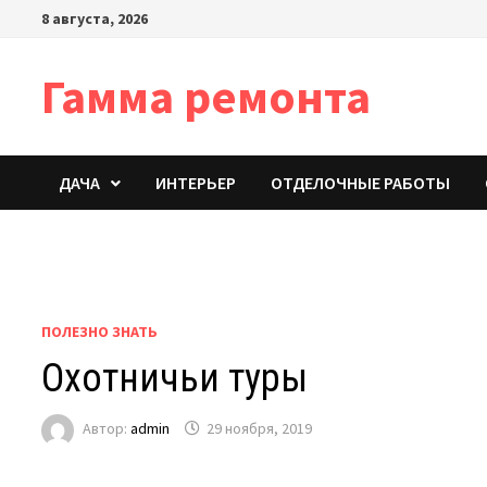
Перейти
8 августа, 2026
к
содержимому
Гамма ремонта
ДАЧА
ИНТЕРЬЕР
ОТДЕЛОЧНЫЕ РАБОТЫ
ПОЛЕЗНО ЗНАТЬ
Охотничьи туры
Автор:
admin
29 ноября, 2019