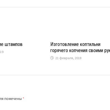
ие штампов
Изготовление коптильни
горячего копчения своими ру
019
21 февраля, 2018
оля помечены
*