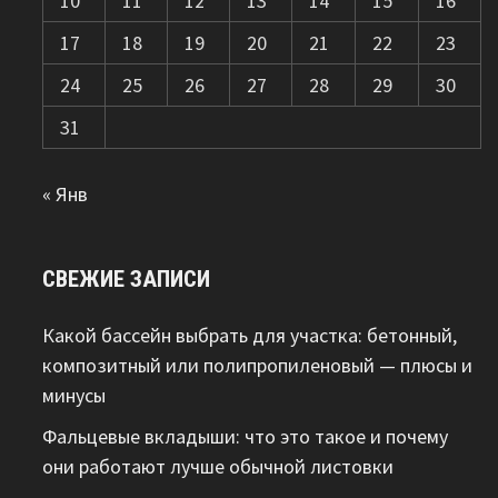
10
11
12
13
14
15
16
17
18
19
20
21
22
23
24
25
26
27
28
29
30
31
« Янв
СВЕЖИЕ ЗАПИСИ
Какой бассейн выбрать для участка: бетонный,
композитный или полипропиленовый — плюсы и
минусы
Фальцевые вкладыши: что это такое и почему
они работают лучше обычной листовки