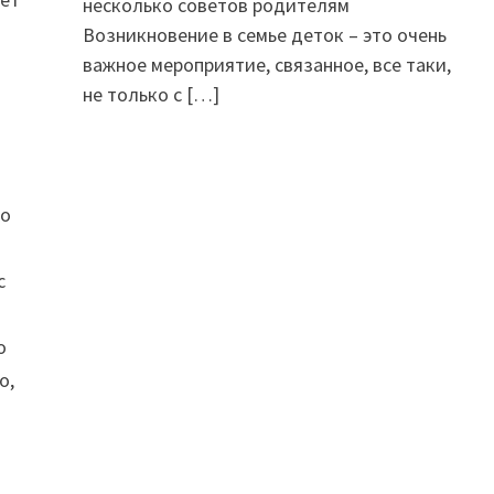
несколько советов родителям
Возникновение в семье деток – это очень
важное мероприятие, связанное, все таки,
не только с
[…]
ко
е
с
о
о,
а