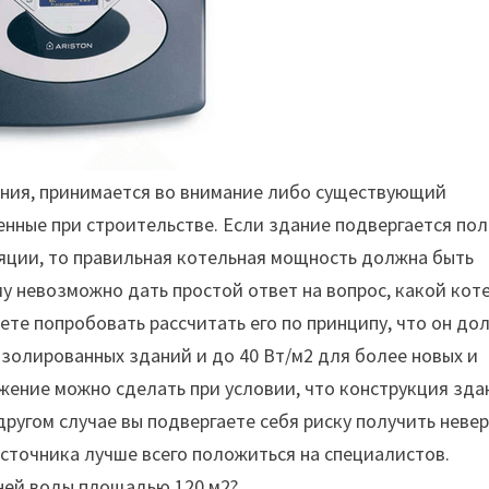
ения, принимается во внимание либо существующий
енные при строительстве. Если здание подвергается по
яции, то правильная котельная мощность должна быть
 невозможно дать простой ответ на вопрос, какой коте
ете попробовать рассчитать его по принципу, что он до
изолированных зданий и до 40 Вт/м2 для более новых и
жение можно сделать при условии, что конструкция зда
другом случае вы подвергаете себя риску получить неве
сточника лучше всего положиться на специалистов.
шней воды площадью 120 м2?