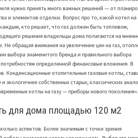
емля нужно принять много важных решений — от планир
а и элементов отделки. Вопрос про то, какой котел на 
каждым, кто решает, что газ должен быть топливом,
ходящего решения владельцы дома полагаются на мнени
. Не обращая внимания на увеличение цен на газ, отоп
вии выбора знаменитого бренда и правильного выбора
 потребностям определенной финансовые вложения. В
ов. Конденсационные отопительные газовые котлы, ста
 и экологичнее собственных старых, классических анало
овременные котлы на газу — приборы нового поколения»
ать для дома площадью 120 м2
сколько аспектов. Более значимым с точки зрения
й работы считается котельная мощность. Выбор его мо