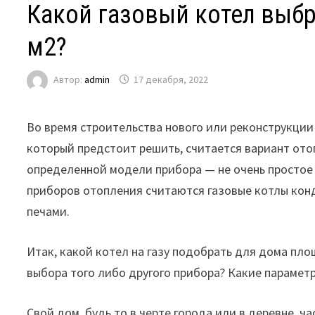
Какой газовый котел выб
м2?
Автор:
admin
17 декабря, 2022
Во время строительства нового или реконструкции
который предстоит решить, считается вариант ото
определенной модели прибора — не очень простое
приборов отопления считаются газовые котлы кон
печами.
Итак, какой котел на газу подобрать для дома пл
выбора того либо другого прибора? Какие парамет
Свой дом, будь то в черте города или в деревне, 