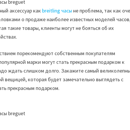
асы breguet
ный аксессуар как
breitling часы
не проблема, так как оч
головками о продаже наиболее известных моделей часов
я такие товары, клиенты могут не бояться об их
йствах.
ьствием порекомендуют собственным покупателям
популярной марки могут стать прекрасным подарком к
надо ждать слишком долго. Закажите самый великолепн
й вещицей, которая будет замечательно выглядеть с
ать прекрасным подарком.
асы breguet