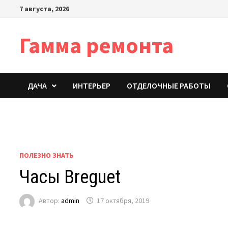
Перейти
7 августа, 2026
к
содержимому
Гамма ремонта
ДАЧА
ИНТЕРЬЕР
ОТДЕЛОЧНЫЕ РАБОТЫ
ПОЛЕЗНО ЗНАТЬ
Часы Breguet
Автор:
admin
17 октября, 2019