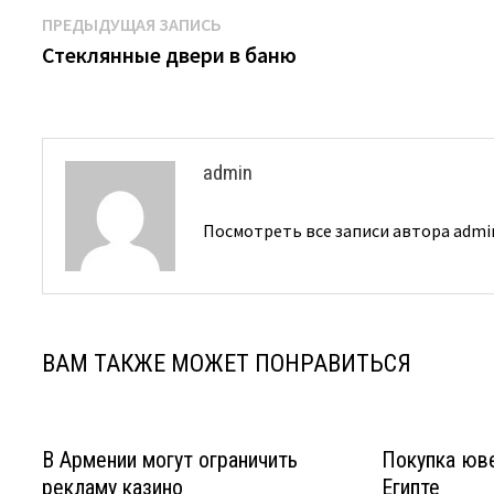
Навигация
Предыдущая
ПРЕДЫДУЩАЯ ЗАПИСЬ
запись:
Стеклянные двери в баню
по
записям
admin
Посмотреть все записи автора adm
ВАМ ТАКЖЕ МОЖЕТ ПОНРАВИТЬСЯ
В Армении могут ограничить
Покупка юв
рекламу казино
Египте