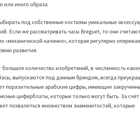
о или иного образа.
ыбирать под собственные костюмы уникальные аксессуа
й. Если же рассматривать часы Breguet, то они считаю
их «механической начинке», которая регулярно опережае
ровню развития.
 большое количество изобретений, в численность каки
Часы, выпускаются под данным брендом, всегда приукра
ает поразительные арабские цифры, имеющие закрученн
ересные циферблаты, которые только могут быть. За счёт
ожет похвалиться множеством знаменитостей, которые