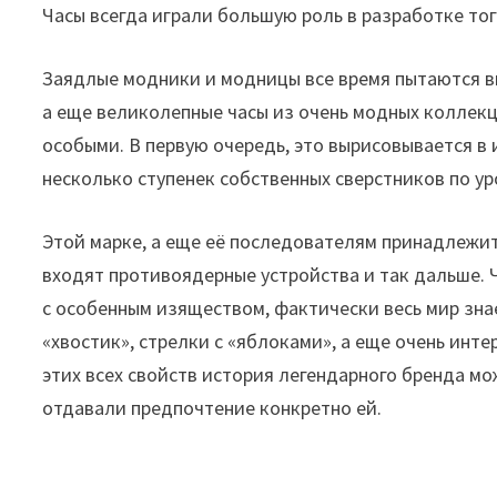
Часы всегда играли большую роль в разработке тог
Заядлые модники и модницы все время пытаются в
а еще великолепные часы из очень модных коллекци
особыми. В первую очередь, это вырисовывается в 
несколько ступенек собственных сверстников по у
Этой марке, а еще её последователям принадлежит
входят противоядерные устройства и так дальше. 
с особенным изяществом, фактически весь мир зн
«хвостик», стрелки с «яблоками», а еще очень инт
этих всех свойств история легендарного бренда м
отдавали предпочтение конкретно ей.