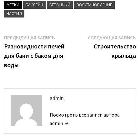
МЕТКИ
БАССЕЙН
БЕТОННЫЙ
ВОССТАНОВЛЕНИЕ
НАСТИЛ
Навигация
Предыдущая
С
ПРЕДЫДУЩАЯ ЗАПИСЬ
СЛЕДУЮЩАЯ ЗАПИСЬ
запись:
з
Разновидности печей
Строительство
по
для бани с баком для
крыльца
записям
воды
admin
Посмотреть все записи автора
admin →