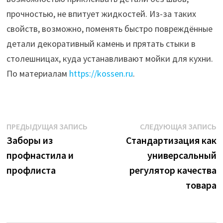
прочностью, не впитует жидкостей. Из-за таких
свойств, возможно, поменять быстро повреждённые
детали декоративный камень и прятать стыки в
столешницах, куда устанавливают мойки для кухни.
По материалам
https://kossen.ru
.
Навигация
Предыдущая
С
ПРЕДЫДУЩАЯ ЗАПИСЬ
СЛЕДУЮЩАЯ ЗАПИСЬ
запись:
з
Заборы из
Стандартизация как
по
профнастила и
универсальный
записям
профлиста
регулятор качества
товара