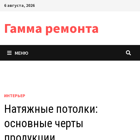
Перейти
6 августа, 2026
к
содержимому
Гамма ремонта
МЕНЮ
ИНТЕРЬЕР
Натяжные потолки:
основные черты
продукции