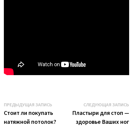
Навигация
Предыдущая
С
ПРЕДЫДУЩАЯ ЗАПИСЬ
СЛЕДУЮЩАЯ ЗАПИСЬ
запись:
з
Стоит ли покупать
Пластыри для стоп —
по
натяжной потолок?
здоровье Ваших ног
записям