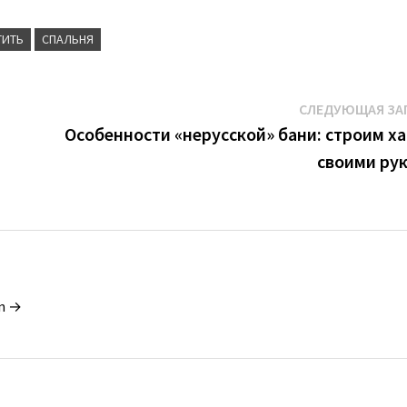
ТИТЬ
СПАЛЬНЯ
СЛЕДУЮЩАЯ ЗА
Особенности «нерусской» бани: строим х
своими ру
in →