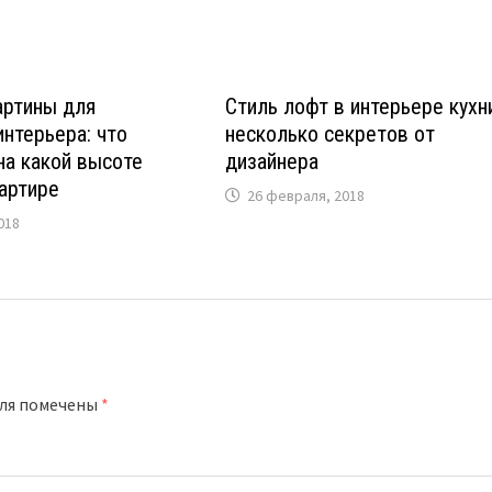
артины для
Стиль лофт в интерьере кухн
нтерьера: что
несколько секретов от
на какой высоте
дизайнера
артире
26 февраля, 2018
018
оля помечены
*