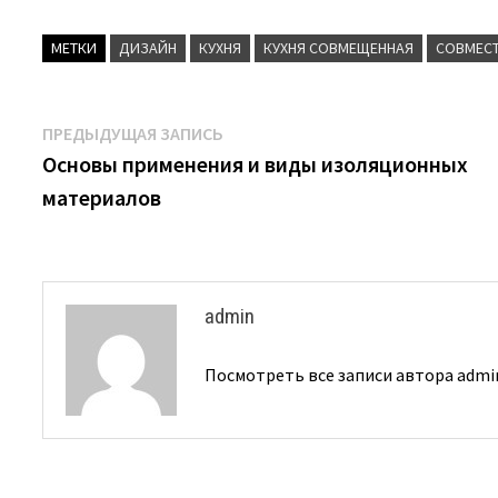
МЕТКИ
ДИЗАЙН
КУХНЯ
КУХНЯ СОВМЕЩЕННАЯ
СОВМЕС
Навигация
Предыдущая
ПРЕДЫДУЩАЯ ЗАПИСЬ
запись:
Основы применения и виды изоляционных
по
материалов
записям
admin
Посмотреть все записи автора adm