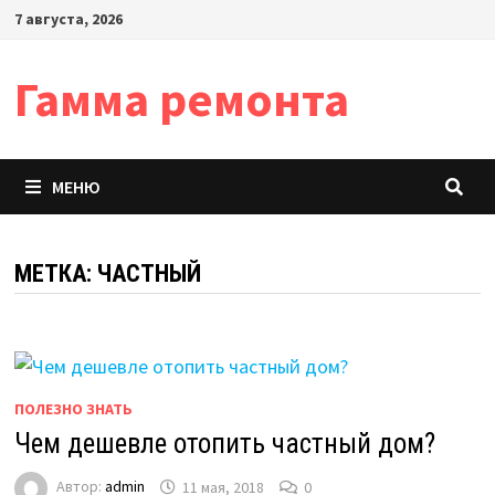
Перейти
7 августа, 2026
к
содержимому
Гамма ремонта
МЕНЮ
МЕТКА:
ЧАСТНЫЙ
ПОЛЕЗНО ЗНАТЬ
Чем дешевле отопить частный дом?
Автор:
admin
11 мая, 2018
0