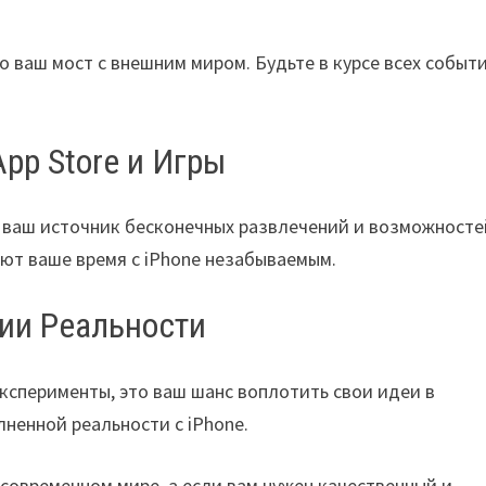
то ваш мост с внешним миром. Будьте в курсе всех событи
pp Store и Игры
о ваш источник бесконечных развлечений и возможносте
ают ваше время с iPhone незабываемым.
гии Реальности
эксперименты, это ваш шанс воплотить свои идеи в
лненной реальности с iPhone.
 современном мире, а если вам нужен качественный и