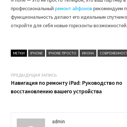
профессиональный
ремонт айфонов
рекомендуем пе
функциональность делают его идеальным спутником
откройте для себя новые горизонты возможностей
МЕТКИ
IPHONE
IPHONE ПРОСТО
ИКОНА
СОВРЕМЕННОС
Навигация
Предыдущая
ПРЕДЫДУЩАЯ ЗАПИСЬ
запись:
Навигация по ремонту iPad: Руководство по
по
восстановлению вашего устройства
записям
admin