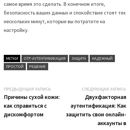
самое время это сделать. В конечном итоге,
безопасность ваших данных и спокойствие стоят тех
нескольких минут, которые вы потратите на
настройку.
МЕТКИ
OTP-АУТЕНТИФИКАЦИЯ
ЗАЩИТА
НАДЕЖНЫЙ
ПРОСТОЙ
РЕШЕНИЕ
Навигация
Предыдущая
С
ПРЕДЫДУЩАЯ ЗАПИСЬ
СЛЕДУЮЩАЯ ЗАПИСЬ
запись:
з
Причины сухой кожи:
Двухфакторная
по
как справиться с
аутентификация: Как
записям
дискомфортом
защитить свои онлайн-
аккаунты в