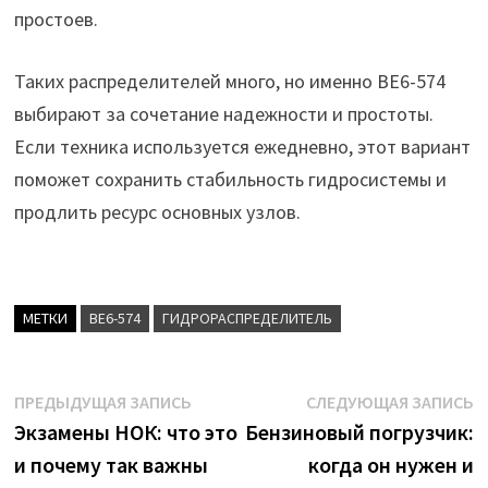
простоев.
Таких распределителей много, но именно ВЕ6-574
выбирают за сочетание надежности и простоты.
Если техника используется ежедневно, этот вариант
поможет сохранить стабильность гидросистемы и
продлить ресурс основных узлов.
МЕТКИ
ВЕ6-574
ГИДРОРАСПРЕДЕЛИТЕЛЬ
Навигация
Предыдущая
С
ПРЕДЫДУЩАЯ ЗАПИСЬ
СЛЕДУЮЩАЯ ЗАПИСЬ
запись:
з
Экзамены НОК: что это
Бензиновый погрузчик:
по
и почему так важны
когда он нужен и