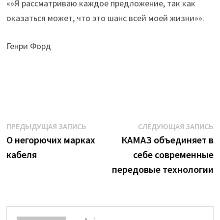
«»Я рассматриваю каждое предложение, так как
оказаться может, что это шанс всей моей жизни»».
Генри Форд
Навигация
Предыдущая
С
ПРЕДЫДУЩАЯ ЗАПИСЬ
СЛЕДУЮЩАЯ ЗАПИСЬ
запись:
з
О негорючих марках
КАМАЗ объединяет в
по
кабеля
себе современные
записям
передовые технологии