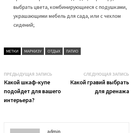
выбрать цвета, комбинирующиеся с подушками,
украшающими мебель для сада, или с чехлом
сидений;
МЕТКИ
МАРКИЗУ
ОТДЫХ
ПАТИО
Навигация
Предыдущая
С
ПРЕДЫДУЩАЯ ЗАПИСЬ
СЛЕДУЮЩАЯ ЗАПИСЬ
запись:
з
Какой шкаф-купе
Какой гравий выбрать
по
подойдет для вашего
для дренажа
записям
интерьера?
admin