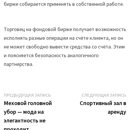
бирже собирается применять в собственной работе.
Торговец на фондовой бирже получает возможность
исполнять разные операции на счёте клиента, но он
не может свободно вывести средства со счёта. Этим
и поясняется безопасность аналогичного
партнерства.
Навигация
Предыдущая
С
ПРЕДЫДУЩАЯ ЗАПИСЬ
СЛЕДУЮЩАЯ ЗАПИСЬ
запись:
з
Меховой головной
Спортивный зал в
по
убор — мода на
аренду
записям
элегантность не
проходит