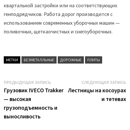
квартальной застройки или на соответствующих
генподрядчиков. Работа дорог производится с
использованием современных уборочных машин —
поливочных, щеткаочистных и снегоуборочных.
МЕТКИ
БЕЗМЕТАЛЛЬНЫЕ
ДОРОЖНЫЕ
ПЛИТЫ
Навигация
Предыдущая
С
ПРЕДЫДУЩАЯ ЗАПИСЬ
СЛЕДУЮЩАЯ ЗАПИСЬ
запись:
з
Грузовик IVECO Trakker
Лестницы на косоурах
по
— высокая
и тетевах
записям
грузоподъемность и
выносливость