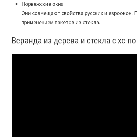
Норвежские окна
Они совмещают свойства русских и евроокон. 
применением пакетов из стекла.
Веранда из дерева и стекла с хс-п