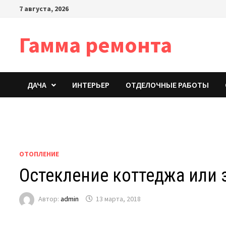
Перейти
7 августа, 2026
к
содержимому
Гамма ремонта
ДАЧА
ИНТЕРЬЕР
ОТДЕЛОЧНЫЕ РАБОТЫ
ОТОПЛЕНИЕ
Остекление коттеджа или 
Автор:
admin
13 марта, 2018