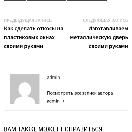
Навигация
Предыдущая
С
ПРЕДЫДУЩАЯ ЗАПИСЬ
СЛЕДУЮЩАЯ ЗАПИСЬ
запись:
з
Как сделать откосы на
Изготавливаем
по
пластиковых окнах
металлическую дверь
записям
своими руками
своими руками
admin
Посмотреть все записи автора
admin →
ВАМ ТАКЖЕ МОЖЕТ ПОНРАВИТЬСЯ