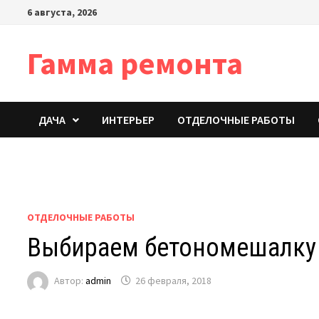
Перейти
6 августа, 2026
к
содержимому
Гамма ремонта
ДАЧА
ИНТЕРЬЕР
ОТДЕЛОЧНЫЕ РАБОТЫ
ОТДЕЛОЧНЫЕ РАБОТЫ
Выбираем бетономешалку 
Автор:
admin
26 февраля, 2018