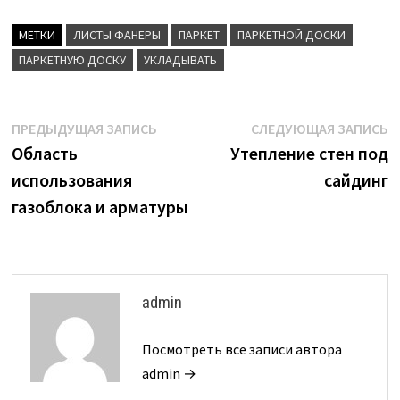
МЕТКИ
ЛИСТЫ ФАНЕРЫ
ПАРКЕТ
ПАРКЕТНОЙ ДОСКИ
ПАРКЕТНУЮ ДОСКУ
УКЛАДЫВАТЬ
Навигация
Предыдущая
С
ПРЕДЫДУЩАЯ ЗАПИСЬ
СЛЕДУЮЩАЯ ЗАПИСЬ
запись:
з
Область
Утепление стен под
по
использования
сайдинг
записям
газоблока и арматуры
admin
Посмотреть все записи автора
admin →