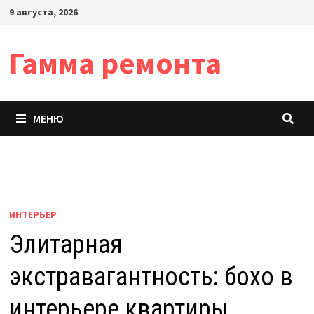
Перейти
9 августа, 2026
к
содержимому
Гамма ремонта
МЕНЮ
ИНТЕРЬЕР
Элитарная
экстравагантность: бохо в
интерьере квартиры