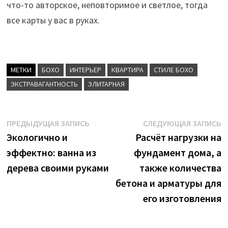
что-то авторское, неповторимое и светлое, тогда
все карты у вас в руках.
МЕТКИ
БОХО
ИНТЕРЬЕР
КВАРТИРА
СТИЛЕ БОХО
ЭКСТРАВАГАНТНОСТЬ
ЭЛИТАРНАЯ
Навигация
Предыдущая
С
ПРЕДЫДУЩАЯ ЗАПИСЬ
СЛЕДУЮЩАЯ ЗАПИСЬ
запись:
з
Экологично и
Расчёт нагрузки на
по
эффектно: ванна из
фундамент дома, а
записям
дерева своими руками
также количества
бетона и арматуры для
его изготовления