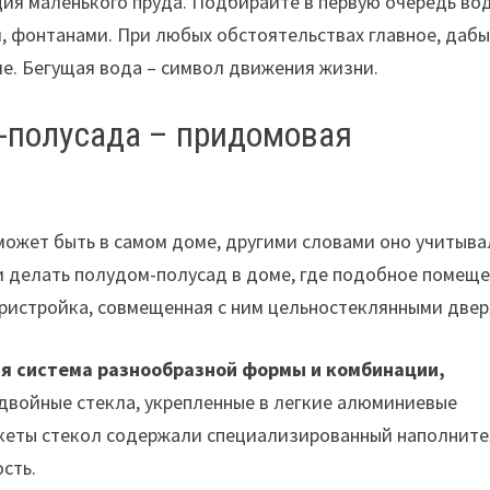
ция маленького пруда. Подбирайте в первую очередь во
, фонтанами. При любых обстоятельствах главное, дабы
е. Бегущая вода – символ движения жизни.
-полусада – придомовая
может быть в самом доме, другими словами оно учитыва
ли делать полудом-полусад в доме, где подобное помещ
пристройка, совмещенная с ним цельностеклянными двер
ая система разнообразной формы и комбинации,
двойные стекла, укрепленные в легкие алюминиевые
акеты стекол содержали специализированный наполните
сть.