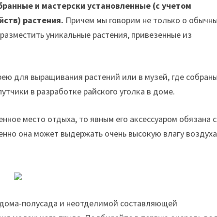
бранные и мастерски установленные (с учетом
йств) растения.
Причем мы говорим не только о обычн
разместить уникальные растения, привезенные из
рею для выращивания растений или в музей, где собран
путчики в разработке райского уголка в доме.
нное место отдыха, то явным его аксессуаром обязана 
венно она может выдержать очень высокую влагу воздуха
удома-полусада и неотделимой составляющей