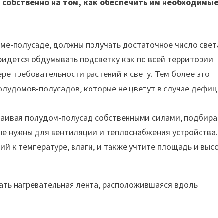
 собственно на том, как обеспечить им необходимы
оме-полусаде, должны получать достаточное число свет
ридется обдумывать подсветку как по всей территории
ре требовательности растений к свету. Тем более это
олудомов-полусадов, которые не цветут в случае дефи
раивая полудом-полусад собственными силами, подбира
е нужны для вентиляции и теплоснабжения устройства.
й к температуре, влаги, и также учтите площадь и выс
ть нагревательная лента, расположившаяся вдоль