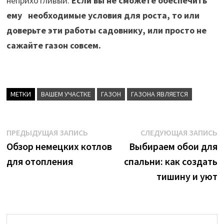
неприхотливый.
Если вы не сможете обеспечить
ему необходимые условия для роста, то или
доверьте эти работы садовнику, или просто не
сажайте газон совсем.
МЕТКИ
ВАШЕМ УЧАСТКЕ
ГАЗОН
ГАЗОНА ЯВЛЯЕТСЯ
Навигация
Предыдущая
С
ПРЕДЫДУЩАЯ ЗАПИСЬ
СЛЕДУЮЩАЯ ЗАПИСЬ
запись:
з
Обзор немецких котлов
Выбираем обои для
по
для отопления
спальни: как создать
записям
тишину и уют