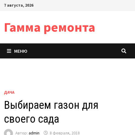
Перейти
7 августа, 2026
к
содержимому
Гамма ремонта
МЕНЮ
ДАЧА
Выбираем газон для
своего сада
Автор:
admin
8 февраля, 2018