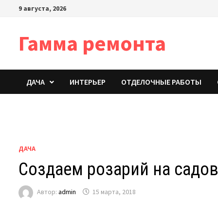
Перейти
9 августа, 2026
к
содержимому
Гамма ремонта
ДАЧА
ИНТЕРЬЕР
ОТДЕЛОЧНЫЕ РАБОТЫ
ДАЧА
Создаем розарий на садов
Автор:
admin
15 марта, 2018