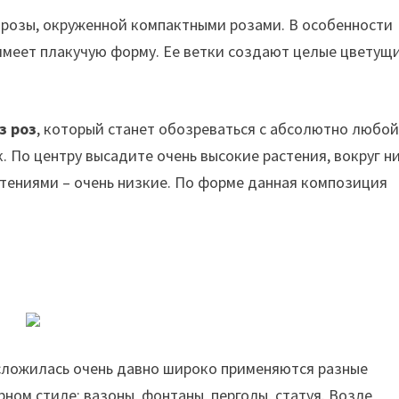
розы, окруженной компактными розами. В особенности
имеет плакучую форму. Ее ветки создают целые цветущ
з роз
, который станет обозреваться с абсолютно любо
к. По центру высадите очень высокие растения, вокруг н
астениями – очень низкие. По форме данная композиция
 сложилась очень давно широко применяются разные
ном стиле: вазоны, фонтаны, перголы, статуя. Возле