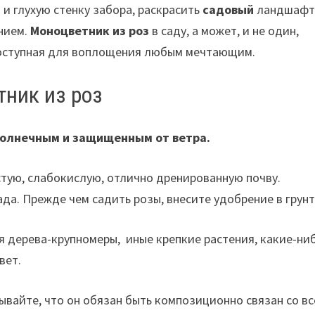
и глухую стенку забора, раскрасить
садовый
ландшафт
нием.
Моноцветник из роз
в саду, а может, и не один,
 доступная для воплощения любым мечтающим.
тник из роз
 солнечным и защищенным от ветра.
стую, слабокислую, отлично дренированную почву.
да. Прежде чем садить розы, внесите удобрение в грунт
 дерева-крупномеры, иные крепкие растения, какие-ни
вет.
ывайте, что он обязан быть композиционно связан со в