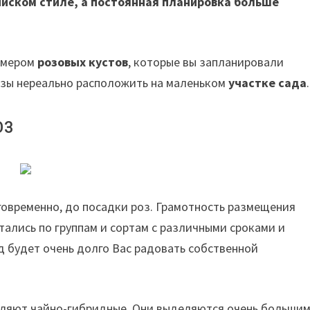
лийском стиле, а постоянная планировка больше
азмером
розовых кустов
, которые вы запланировали
розы нереально расположить на маленьком
участке сада
.
оз
говременно, до посадки роз. Грамотность размещения
тались по группам и сортам с различными сроками и
д будет очень долго Вас радовать собственной
авляют чайно-гибридные. Они выделяются очень больши