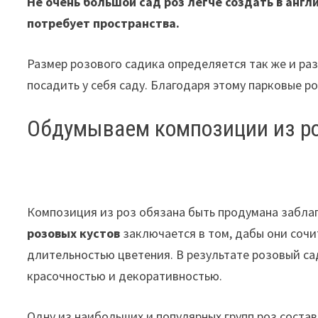
Не очень большой сад роз легче создать в анг
потребует пространства.
Размер розового садика определяется так же и р
посадить у себя саду. Благодаря этому парковые 
Обдумываем композиции из р
Композиция из роз обязана быть продумана забла
розовых кустов
заключается в том, дабы они сочи
длительностью цветения. В результате розовый са
красочностью и декоративностью.
Одну из наибольших и популярных групп роз сост