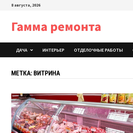
Перейти
8 августа, 2026
к
содержимому
Гамма ремонта
ДАЧА
ИНТЕРЬЕР
ОТДЕЛОЧНЫЕ РАБОТЫ
МЕТКА:
ВИТРИНА