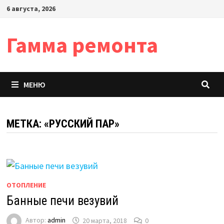
Перейти
6 августа, 2026
к
содержимому
Гамма ремонта
МЕНЮ
МЕТКА:
«РУССКИЙ ПАР»
ОТОПЛЕНИЕ
Банные печи везувий
Автор:
admin
20 марта, 2018
0