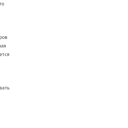
го
дров
ная
ется
вать
и