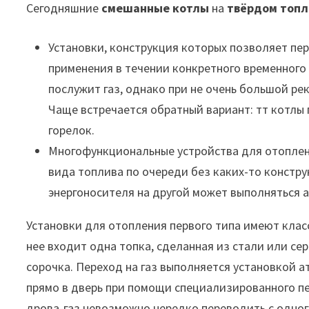
Сегодняшние
смешанные котлы
на
твёрдом топл
Установки, конструкция которых позволяет пер
применения в течении конкретного временног
послужит газ, однако при не очень большой ре
Чаще встречается обратный вариант: тт котлы 
горелок.
Многофункциональные устройства для отоплен
вида топлива по очереди без каких-то констру
энергоносителя на другой может выполняться 
Установки для отопления первого типа имеют клас
нее входит одна топка, сделанная из стали или се
сорочка. Переход на газ выполняется установкой 
прямо в дверь при помощи специализированного п
дрова-газ невозможно нередко переводить с одно