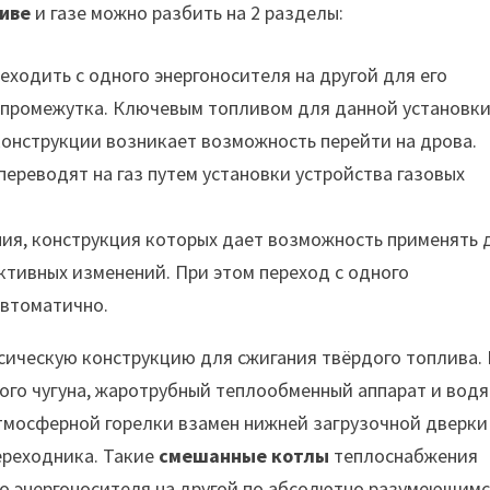
иве
и газе можно разбить на 2 разделы:
еходить с одного энергоносителя на другой для его
о промежутка. Ключевым топливом для данной установк
конструкции возникает возможность перейти на дрова.
переводят на газ путем установки устройства газовых
ия, конструкция которых дает возможность применять 
ктивных изменений. При этом переход с одного
автоматично.
сическую конструкцию для сжигания твёрдого топлива. 
рого чугуна, жаротрубный теплообменный аппарат и вод
атмосферной горелки взамен нижней загрузочной дверки
ереходника. Такие
смешанные котлы
теплоснабжения
го энергоносителя на другой по абсолютно разумеющим