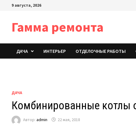
Перейти
9 августа, 2026
к
содержимому
Гамма ремонта
ДАЧА
ИНТЕРЬЕР
ОТДЕЛОЧНЫЕ РАБОТЫ
ДАЧА
Комбинированные котлы о
Автор:
admin
22 мая, 2018