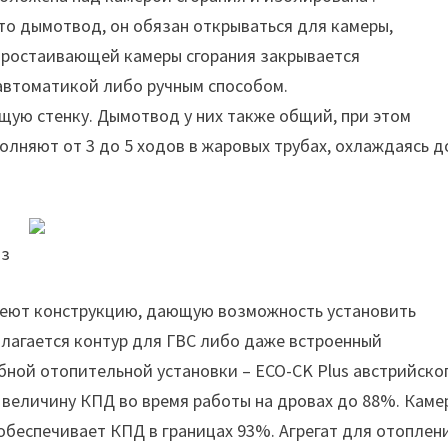
то дымотвод, он обязан открываться для камеры,
 простаивающей камеры сгорания закрывается
автоматикой либо ручным способом.
ую стенку. Дымотвод у них также общий, при этом
лняют от 3 до 5 ходов в жаровых трубах, охлаждаясь д
аз
еют конструкцию, дающую возможность установить
длагается контур для ГВС либо даже встроенный
бной отопительной установки – ECO-CK Plus австрийско
величину КПД во время работы на дровах до 88%. Каме
 обеспечивает КПД в границах 93%. Агрегат для отоплен