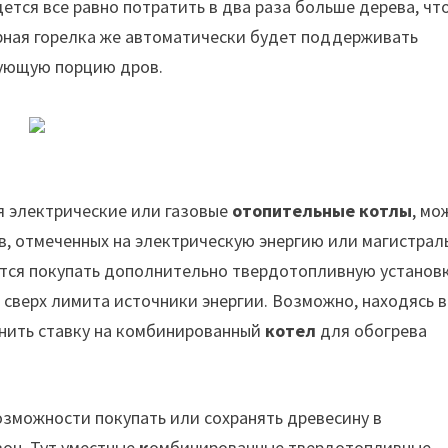
дется все равно потратить в два раза больше дерева, чт
рная горелка же автоматически будет поддерживать
дующую порцию дров.
я электрические или газовые
отопительные котлы
, мо
ов, отмеченных на электрическую энергию или магистра
ится покупать дополнительно твердотопливную установк
 сверх лимита источники энергии. Возможно, находясь в
лнить ставку на комбинированный
котел
для обогрева
озможности покупать или сохранять древесину в
он. Тут уместные
к
омбинированные твердотопливные