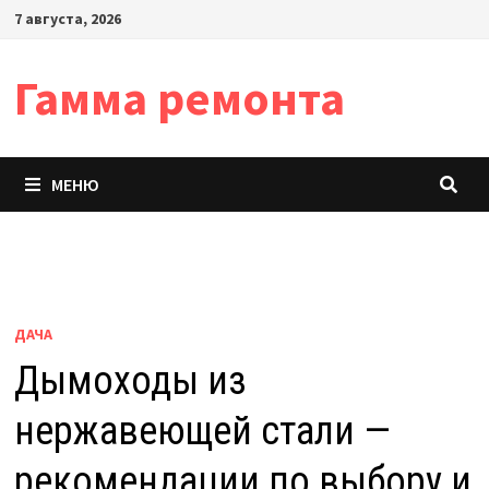
Перейти
7 августа, 2026
к
содержимому
Гамма ремонта
МЕНЮ
ДАЧА
Дымоходы из
нержавеющей стали —
рекомендации по выбору и