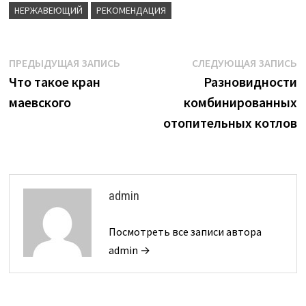
НЕРЖАВЕЮЩИЙ
РЕКОМЕНДАЦИЯ
Навигация
Предыдущая
С
ПРЕДЫДУЩАЯ ЗАПИСЬ
СЛЕДУЮЩАЯ ЗАПИСЬ
запись:
з
Что такое кран
Разновидности
по
маевского
комбинированных
записям
отопительных котлов
admin
Посмотреть все записи автора
admin →